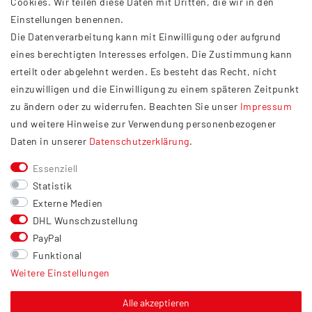
Cookies. Wir teilen diese Daten mit Dritten, die wir in den
Einstellungen benennen.
AGB
Die Datenverarbeitung kann mit Einwilligung oder aufgrund
Impressum
eines berechtigten Interesses erfolgen. Die Zustimmung kann
Datenschutzerklärung
erteilt oder abgelehnt werden. Es besteht das Recht, nicht
Widerrufsrecht
einzuwilligen und die Einwilligung zu einem späteren Zeitpunkt
Barrierefreiheit
zu ändern oder zu widerrufen. Beachten Sie unser
Impressum
und weitere Hinweise zur Verwendung personenbezogener
Service
Daten in unserer
Daten­schutz­erklärung
.
Kontakt
Essenziell
Versand
Statistik
Zahlung
Externe Medien
DHL Wunschzustellung
Vertrag widerrufen
PayPal
Sonstiges
Funktional
Weitere Einstellungen
Hinweis zur Entsorgung von Altbatterien & Altöl
Bildnachweis
Alle akzeptieren