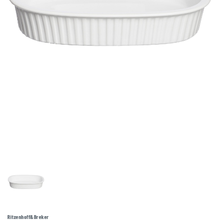
Ritzenhoff&Breker