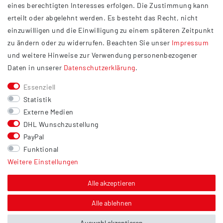
eines berechtigten Interesses erfolgen. Die Zustimmung kann
Datenschutzerklärung
erteilt oder abgelehnt werden. Es besteht das Recht, nicht
Widerrufsrecht
einzuwilligen und die Einwilligung zu einem späteren Zeitpunkt
Barrierefreiheit
zu ändern oder zu widerrufen. Beachten Sie unser
Impressum
und weitere Hinweise zur Verwendung personenbezogener
Service
Daten in unserer
Daten­schutz­erklärung
.
Kontakt
Essenziell
Versand
Statistik
Zahlung
Externe Medien
DHL Wunschzustellung
Vertrag widerrufen
PayPal
Sonstiges
Funktional
Weitere Einstellungen
Hinweis zur Entsorgung von Altbatterien & Altöl
Bildnachweis
Alle akzeptieren
Über uns
Alle ablehnen
Auswahl akzeptieren