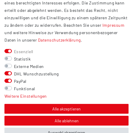
eines berechtigten Interesses erfolgen. Die Zustimmung kann
Datenschutzerklärung
erteilt oder abgelehnt werden. Es besteht das Recht, nicht
Widerrufsrecht
einzuwilligen und die Einwilligung zu einem späteren Zeitpunkt
Barrierefreiheit
zu ändern oder zu widerrufen. Beachten Sie unser
Impressum
und weitere Hinweise zur Verwendung personenbezogener
Service
Daten in unserer
Daten­schutz­erklärung
.
Kontakt
Essenziell
Versand
Statistik
Zahlung
Externe Medien
DHL Wunschzustellung
Vertrag widerrufen
PayPal
Sonstiges
Funktional
Weitere Einstellungen
Hinweis zur Entsorgung von Altbatterien & Altöl
Bildnachweis
Alle akzeptieren
Über uns
Alle ablehnen
Auswahl akzeptieren