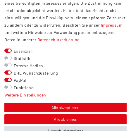
eines berechtigten Interesses erfolgen. Die Zustimmung kann
Datenschutzerklärung
erteilt oder abgelehnt werden. Es besteht das Recht, nicht
Widerrufsrecht
einzuwilligen und die Einwilligung zu einem späteren Zeitpunkt
Barrierefreiheit
zu ändern oder zu widerrufen. Beachten Sie unser
Impressum
und weitere Hinweise zur Verwendung personenbezogener
Service
Daten in unserer
Daten­schutz­erklärung
.
Kontakt
Essenziell
Versand
Statistik
Zahlung
Externe Medien
DHL Wunschzustellung
Vertrag widerrufen
PayPal
Sonstiges
Funktional
Weitere Einstellungen
Hinweis zur Entsorgung von Altbatterien & Altöl
Bildnachweis
Alle akzeptieren
Über uns
Alle ablehnen
Auswahl akzeptieren