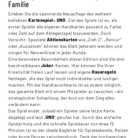
Familie
Erleben Sie die spannende Neuauflage des weltweit
beliebten
Kartenspiel
s
UNO
. Ziel des Spiels ist es, als
erster Spieler alle eigenen Handkarten passend zu Farbe
oder Zahl auf dem Ablegestapel loszuwerden. Doch
Vorsicht: Spezielle
Aktionskarten
wie „Zieh 2“, „Retour“
oder „Aussetzen“ können das Blatt jederzeit wenden und
sorgen für Nervenkitzel in jeder Runde.
Eine besondere Besonderheit dieser Edition sind die drei
beschreibbaren
Joker
-Karten. Hier können Sie Ihrer
Kreativität freien Lauf lassen und eigene
Hausregeln
festlegen, die das Spiel noch individueller und lustiger
machen. Mit der Handtauschkarte ist es zudem möglich,
das gesamte Blatt mit einem Mitspieler zu tauschen – ein
strategischer Schachzug, der kurz vor dem Sieg alles
verändern kann.
Das Spiel endet, sobald ein Spieler seine letzte Karte
abgelegt und laut „
UNO
“ gerufen hat. Durch das einfache
Spielprinzip und die schnelle Spieldauer von etwa 15
Minuten ist es der ideale Begleiter für Spieleabende, Reisen
oder kurze Pausen zwischendurch. Dank der hochwertigen