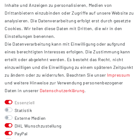
Inhalte und Anzeigen zu personalisieren, Medien von
Drittanbietern einzubinden oder Zugriffe auf unsere Website zu
analysieren. Die Datenverarbeitung erfolgt erst durch gesetzte
INFORMATIONEN
Cookies. Wir teilen diese Daten mit Dritten, die wir in den
Einstellungen benennen.
AGB
Die Datenverarbeitung kann mit Einwilligung oder aufgrund
Impressum
eines berechtigten Interesses erfolgen. Die Zustimmung kann
Datenschutzerklärung
erteilt oder abgelehnt werden. Es besteht das Recht, nicht
Widerrufsrecht
einzuwilligen und die Einwilligung zu einem späteren Zeitpunkt
Barrierefreiheit
zu ändern oder zu widerrufen. Beachten Sie unser
Impressum
und weitere Hinweise zur Verwendung personenbezogener
Service
Daten in unserer
Daten­schutz­erklärung
.
Kontakt
Essenziell
Versand
Statistik
Zahlung
Externe Medien
DHL Wunschzustellung
Vertrag widerrufen
PayPal