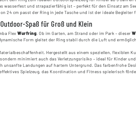
 wasserfest und strapazierfähig ist – perfekt für den Einsatz am Se
 24 cm passt der Ring in jede Tasche und ist der ideale Begleiter fü
 Outdoor-Spaß für Groß und Klein
imba Flex
Wurfring
. Ob im Garten, am Strand oder im Park – dieser
W
namische Form gleitet der Ring stabil durch die Luft und ermöglich
 Materialbeschaffenheit. Hergestellt aus einem speziellen, flexiblen K
sondern minimiert auch das Verletzungsrisiko – ideal für Kinder und
ch unsanfte Landungen auf hartem Untergrund. Das farbenfrohe Desi
 effektives Spielzeug, das Koordination und Fitness spielerisch förde