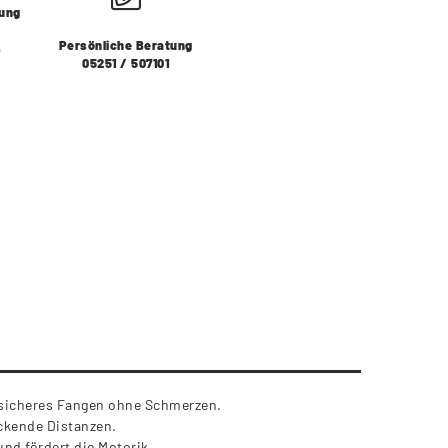
lung
Persönliche Beratung
s
05251 / 507101
 sicheres Fangen ohne Schmerzen.
ckende Distanzen.
nd fördert die Motorik.