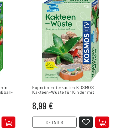
unte
Experimentierkasten KOSMOS
KOSMOS
ßball-
Kakteen-Wüste für Kinder mit
Experi
Pflanzensamen
10 Jah
8,99 €
14,4
DETAILS