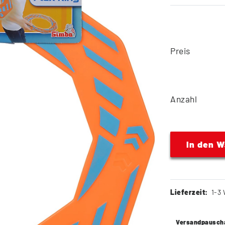
Preis
Anzahl
In den 
Lieferzeit:
1-3 
Versandpausch