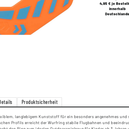
4,95 € je Bestel
innerhalb
Deutschland
Details
Produktsicherheit
lexiblem, langlebigem Kunststoff für ein besonders angenehmes und
hen Profils erreicht der Wurfring stabile Flugbahnen und beeindru
cht den Ring zum idealen Outdoorspielzeug für Kinder ab 3 Jahren u