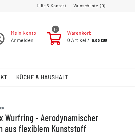
Hilfe & Kontakt
Wunschliste (
0
)
0
Mein Konto
Warenkorb
Anmelden
0
Artikel /
0,00 EUR
RKT
KÜCHE & HAUSHALT
 KG
x Wurfring - Aerodynamischer
n aus flexiblem Kunststoff