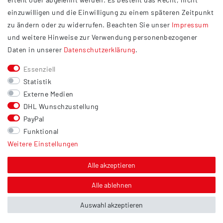
Widerrufsrecht
einzuwilligen und die Einwilligung zu einem späteren Zeitpunkt
Barrierefreiheit
zu ändern oder zu widerrufen. Beachten Sie unser
Impressum
und weitere Hinweise zur Verwendung personenbezogener
Service
Daten in unserer
Daten­schutz­erklärung
.
Kontakt
Essenziell
Versand
Statistik
Zahlung
Externe Medien
DHL Wunschzustellung
Vertrag widerrufen
PayPal
Sonstiges
Funktional
Weitere Einstellungen
Hinweis zur Entsorgung von Altbatterien & Altöl
Bildnachweis
Alle akzeptieren
Über uns
Alle ablehnen
Auswahl akzeptieren