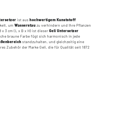
tersetzer
ist aus
hochwertigem Kunststoff
ckelt, um
Wasserstau
zu verhindern und Ihre Pflanzen
x 3 cm (L x B x H) ist dieser
Geli Untersetzer
ische braune Farbe fügt sich harmonisch in jede
ßenbereich
standzuhalten, und gleichzeitig eine
s Zubehör der Marke Geli, die für Qualität seit 1872