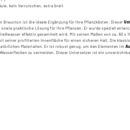
le, kein Verrutschen, extra breit
 Braunton ist die ideale Ergänzung für Ihre Pflanzkästen. Dieser
Un
ge sowie praktische Lösung für Ihre Pflanzen. Er wurde speziell entwi
eßwasser effektiv gesammelt wird. Mit seinen Maßen von ca. 60 x 18 
t seiner profilierten Innenfläche für einen sicheren Halt. Die klass
natürlichen Materialien. Er ist robust genug, um den Elementen im
Au
serflecken zu vermeiden. Dieser Untersetzer ist ein unverzichtbare