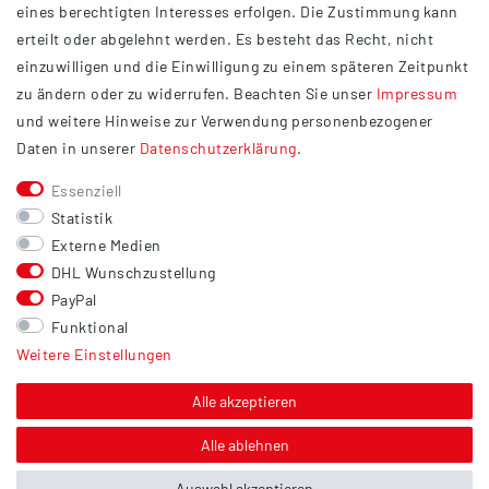
eines berechtigten Interesses erfolgen. Die Zustimmung kann
Datenschutzerklärung
erteilt oder abgelehnt werden. Es besteht das Recht, nicht
Widerrufsrecht
einzuwilligen und die Einwilligung zu einem späteren Zeitpunkt
Barrierefreiheit
zu ändern oder zu widerrufen. Beachten Sie unser
Impressum
und weitere Hinweise zur Verwendung personenbezogener
Service
Daten in unserer
Daten­schutz­erklärung
.
Kontakt
Essenziell
Versand
Statistik
Zahlung
Externe Medien
DHL Wunschzustellung
Vertrag widerrufen
PayPal
Sonstiges
Funktional
Weitere Einstellungen
Hinweis zur Entsorgung von Altbatterien & Altöl
Bildnachweis
Alle akzeptieren
Über uns
Alle ablehnen
Auswahl akzeptieren