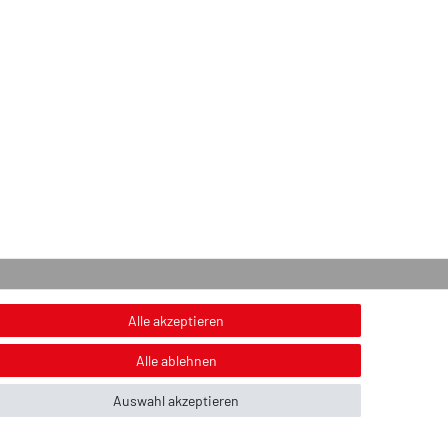
onstiges
Alle akzeptieren
nweis zur Entsorgung von Altbatterien & Altöl
Alle ablehnen
ildnachweis
Auswahl akzeptieren
ber uns