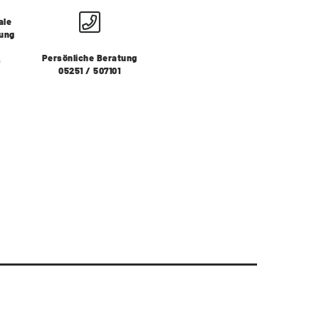
ale
lung
Persönliche Beratung
s
05251 / 507101