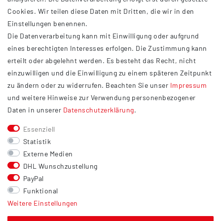
INFORMATIONEN
Cookies. Wir teilen diese Daten mit Dritten, die wir in den
Einstellungen benennen.
AGB
Die Datenverarbeitung kann mit Einwilligung oder aufgrund
Impressum
eines berechtigten Interesses erfolgen. Die Zustimmung kann
Datenschutzerklärung
erteilt oder abgelehnt werden. Es besteht das Recht, nicht
Widerrufsrecht
einzuwilligen und die Einwilligung zu einem späteren Zeitpunkt
Barrierefreiheit
zu ändern oder zu widerrufen. Beachten Sie unser
Impressum
und weitere Hinweise zur Verwendung personenbezogener
Service
Daten in unserer
Daten­schutz­erklärung
.
Kontakt
Essenziell
Versand
Statistik
Zahlung
Externe Medien
DHL Wunschzustellung
Vertrag widerrufen
PayPal
Sonstiges
Funktional
Weitere Einstellungen
Hinweis zur Entsorgung von Altbatterien & Altöl