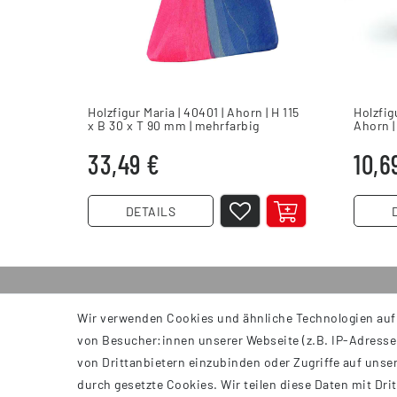
Holzfigur Maria | 40401 | Ahorn | H 115
Holzfig
x B 30 x T 90 mm | mehrfarbig
Ahorn |
33,49 €
10,6
DETAILS
Wir verwenden Cookies und ähnliche Technologien auf
INFORMATIONEN
von Besucher:innen unserer Webseite (z.B. IP-Adresse)
AGB
von Drittanbietern einzubinden oder Zugriffe auf unser
Impressum
durch gesetzte Cookies. Wir teilen diese Daten mit Dri