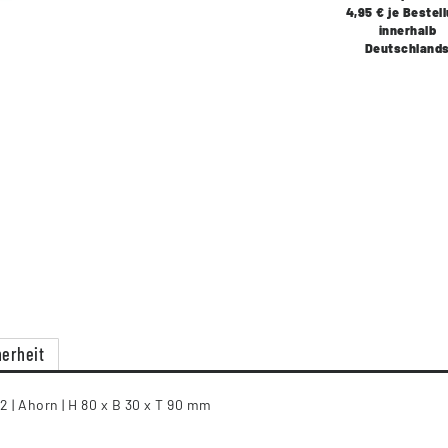
4,95 € je Bestel
innerhalb
Deutschland
erheit
2 | Ahorn | H 80 x B 30 x T 90 mm