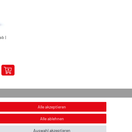
ab |
onstiges
Alle akzeptieren
nweis zur Entsorgung von Altbatterien & Altöl
Alle ablehnen
ildnachweis
Auswahl akzeptieren