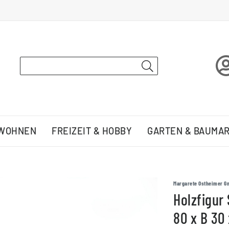
 WOHNEN
FREIZEIT & HOBBY
GARTEN & BAUMA
Margarete Ostheimer G
Holzfigur 
80 x B 30