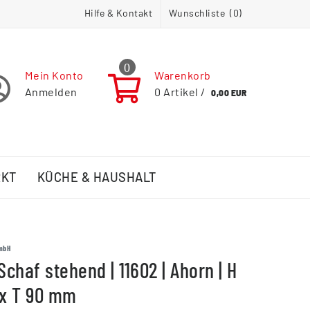
Hilfe & Kontakt
Wunschliste (
0
)
0
Mein Konto
Warenkorb
Anmelden
0
Artikel /
0,00 EUR
RKT
KÜCHE & HAUSHALT
mbH
Schaf stehend | 11602 | Ahorn | H
 x T 90 mm