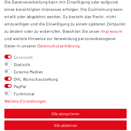
Die Datenverarbeitung kann mit Einwilligung oder aufgrund
Impressum
eines berechtigten Interesses erfolgen. Die Zustimmung kann
Datenschutzerklärung
erteilt oder abgelehnt werden. Es besteht das Recht, nicht
Widerrufsrecht
einzuwilligen und die Einwilligung zu einem späteren Zeitpunkt
Barrierefreiheit
zu ändern oder zu widerrufen. Beachten Sie unser
Impressum
und weitere Hinweise zur Verwendung personenbezogener
Service
Daten in unserer
Daten­schutz­erklärung
.
Kontakt
Essenziell
Versand
Statistik
Zahlung
Externe Medien
DHL Wunschzustellung
Vertrag widerrufen
PayPal
Sonstiges
Funktional
Weitere Einstellungen
Hinweis zur Entsorgung von Altbatterien & Altöl
Bildnachweis
Alle akzeptieren
Über uns
Alle ablehnen