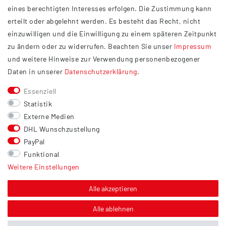
eines berechtigten Interesses erfolgen. Die Zustimmung kann
Datenschutzerklärung
erteilt oder abgelehnt werden. Es besteht das Recht, nicht
Widerrufsrecht
einzuwilligen und die Einwilligung zu einem späteren Zeitpunkt
Barrierefreiheit
zu ändern oder zu widerrufen. Beachten Sie unser
Impressum
und weitere Hinweise zur Verwendung personenbezogener
Service
Daten in unserer
Daten­schutz­erklärung
.
Kontakt
Essenziell
Versand
Statistik
Zahlung
Externe Medien
DHL Wunschzustellung
Vertrag widerrufen
PayPal
Sonstiges
Funktional
Weitere Einstellungen
Hinweis zur Entsorgung von Altbatterien & Altöl
Bildnachweis
Alle akzeptieren
Über uns
Alle ablehnen