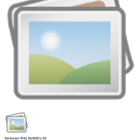
Heckmann Willy GmbH&Co.KG