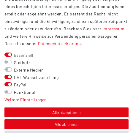
Impressum
eines berechtigten Interesses erfolgen. Die Zustimmung kann
Datenschutzerklärung
erteilt oder abgelehnt werden. Es besteht das Recht, nicht
Widerrufsrecht
einzuwilligen und die Einwilligung zu einem späteren Zeitpunkt
Barrierefreiheit
zu ändern oder zu widerrufen. Beachten Sie unser
Impressum
und weitere Hinweise zur Verwendung personenbezogener
Service
Daten in unserer
Daten­schutz­erklärung
.
Kontakt
Essenziell
Versand
Statistik
Zahlung
Externe Medien
DHL Wunschzustellung
Vertrag widerrufen
PayPal
Sonstiges
Funktional
Weitere Einstellungen
Hinweis zur Entsorgung von Altbatterien & Altöl
Bildnachweis
Alle akzeptieren
Über uns
Alle ablehnen