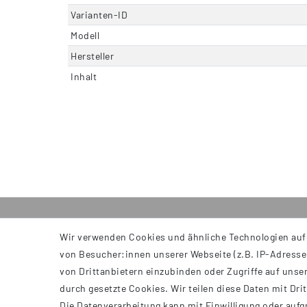
Varianten-ID
Modell
Hersteller
Inhalt
Wir verwenden Cookies und ähnliche Technologien auf
INFORMATIONEN
von Besucher:innen unserer Webseite (z.B. IP-Adresse)
AGB
von Drittanbietern einzubinden oder Zugriffe auf unser
Impressum
durch gesetzte Cookies. Wir teilen diese Daten mit Dri
Datenschutzerklärung
Die Datenverarbeitung kann mit Einwilligung oder aufg