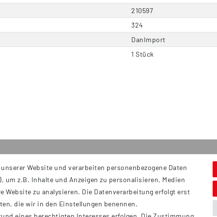
210597
324
DanImport
1 Stück
 unserer Website und verarbeiten personenbezogene Daten
Service
S
, um z.B. Inhalte und Anzeigen zu personalisieren, Medien
Hi
Kontakt
e Website zu analysieren. Die Datenverarbeitung erfolgt erst
B
Versand
tten, die wir in den Einstellungen benennen.
Ü
rund eines berechtigten Interesses erfolgen. Die Zustimmung