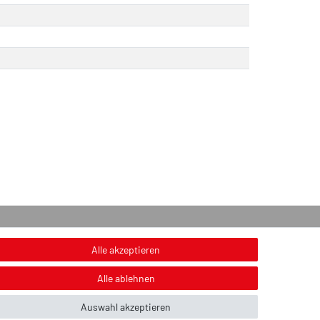
onstiges
Alle akzeptieren
nweis zur Entsorgung von Altbatterien & Altöl
Alle ablehnen
ildnachweis
Auswahl akzeptieren
ber uns