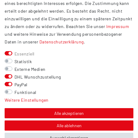
eines berechtigten Interesses erfolgen. Die Zustimmung kann
Datenschutzerklärung
erteilt oder abgelehnt werden. Es besteht das Recht, nicht
Widerrufsrecht
einzuwilligen und die Einwilligung zu einem späteren Zeitpunkt
Barrierefreiheit
zu ändern oder zu widerrufen. Beachten Sie unser
Impressum
und weitere Hinweise zur Verwendung personenbezogener
Service
Daten in unserer
Daten­schutz­erklärung
.
Kontakt
Essenziell
Versand
Statistik
Zahlung
Externe Medien
DHL Wunschzustellung
Vertrag widerrufen
PayPal
Sonstiges
Funktional
Weitere Einstellungen
Hinweis zur Entsorgung von Altbatterien & Altöl
Bildnachweis
Alle akzeptieren
Über uns
Alle ablehnen
Auswahl akzeptieren