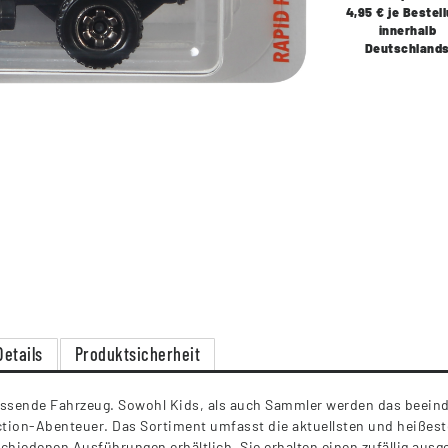
4,95 € je Bestel
innerhalb
Deutschland
Details
Produktsicherheit
assende Fahrzeug. Sowohl Kids, als auch Sammler werden das beein
Action-Abenteuer. Das Sortiment umfasst die aktuellsten und heißes
schiedenen Ausführungen erhältlich. Sie erhalten einen zufällig aus