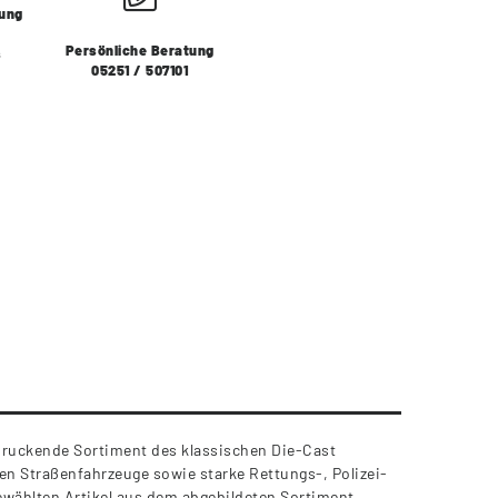
lung
Persönliche Beratung
s
05251 / 507101
druckende Sortiment des klassischen Die-Cast
ten Straßenfahrzeuge sowie starke Rettungs-, Polizei-
gewählten Artikel aus dem abgebildeten Sortiment.