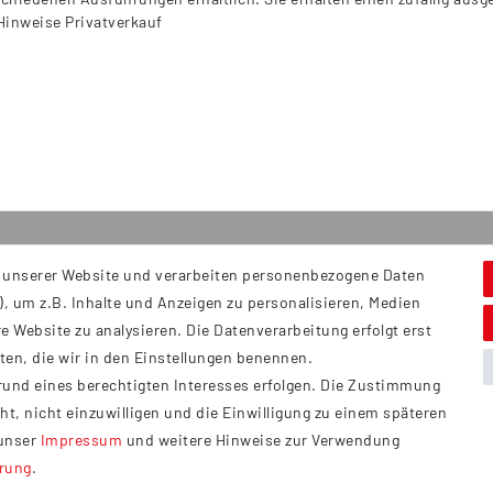
 Hinweise Privatverkauf
 unserer Website und verarbeiten personenbezogene Daten
Service
S
, um z.B. Inhalte und Anzeigen zu personalisieren, Medien
Hi
Kontakt
e Website zu analysieren. Die Datenverarbeitung erfolgt erst
B
Versand
tten, die wir in den Einstellungen benennen.
Ü
rund eines berechtigten Interesses erfolgen. Die Zustimmung
Zahlung
ht, nicht einzuwilligen und die Einwilligung zu einem späteren
Vertrag widerrufen
 unser
Impressum
und weitere Hinweise zur Verwendung
ärung
.