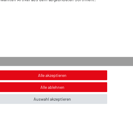
onstiges
Alle akzeptieren
nweis zur Entsorgung von Altbatterien & Altöl
Alle ablehnen
ildnachweis
Auswahl akzeptieren
ber uns