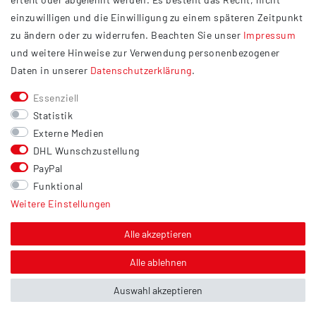
Widerrufsrecht
einzuwilligen und die Einwilligung zu einem späteren Zeitpunkt
Barrierefreiheit
zu ändern oder zu widerrufen. Beachten Sie unser
Impressum
und weitere Hinweise zur Verwendung personenbezogener
Service
Daten in unserer
Daten­schutz­erklärung
.
Kontakt
Essenziell
Versand
Statistik
Zahlung
Externe Medien
DHL Wunschzustellung
Vertrag widerrufen
PayPal
Sonstiges
Funktional
Weitere Einstellungen
Hinweis zur Entsorgung von Altbatterien & Altöl
Bildnachweis
Alle akzeptieren
Über uns
Alle ablehnen
Auswahl akzeptieren