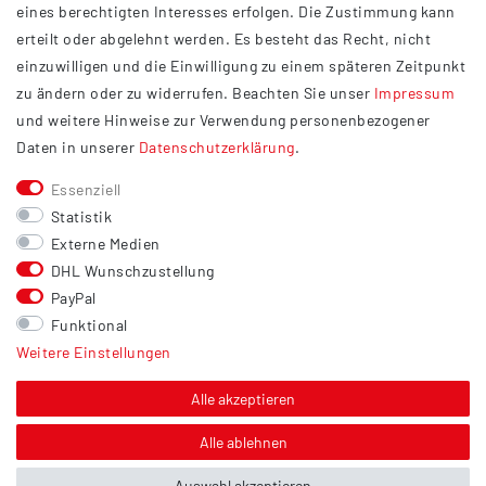
eines berechtigten Interesses erfolgen. Die Zustimmung kann
Datenschutzerklärung
erteilt oder abgelehnt werden. Es besteht das Recht, nicht
Widerrufsrecht
einzuwilligen und die Einwilligung zu einem späteren Zeitpunkt
Barrierefreiheit
zu ändern oder zu widerrufen. Beachten Sie unser
Impressum
und weitere Hinweise zur Verwendung personenbezogener
Service
Daten in unserer
Daten­schutz­erklärung
.
Kontakt
Essenziell
Versand
Statistik
Zahlung
Externe Medien
DHL Wunschzustellung
Vertrag widerrufen
PayPal
Sonstiges
Funktional
Weitere Einstellungen
Hinweis zur Entsorgung von Altbatterien & Altöl
Bildnachweis
Alle akzeptieren
Über uns
Alle ablehnen
Auswahl akzeptieren