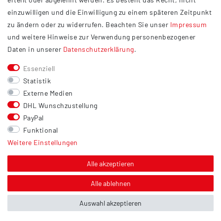
Widerrufsrecht
einzuwilligen und die Einwilligung zu einem späteren Zeitpunkt
Barrierefreiheit
zu ändern oder zu widerrufen. Beachten Sie unser
Impressum
und weitere Hinweise zur Verwendung personenbezogener
Service
Daten in unserer
Daten­schutz­erklärung
.
Kontakt
Essenziell
Versand
Statistik
Zahlung
Externe Medien
DHL Wunschzustellung
Vertrag widerrufen
PayPal
Sonstiges
Funktional
Weitere Einstellungen
Hinweis zur Entsorgung von Altbatterien & Altöl
Bildnachweis
Alle akzeptieren
Über uns
Alle ablehnen
Auswahl akzeptieren