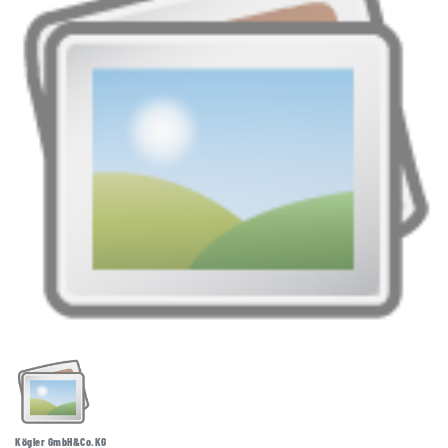
Kögler GmbH&Co.KG