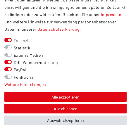
Widerrufsrecht
einzuwilligen und die Einwilligung zu einem späteren Zeitpunkt
Barrierefreiheit
zu ändern oder zu widerrufen. Beachten Sie unser
Impressum
und weitere Hinweise zur Verwendung personenbezogener
Service
Daten in unserer
Daten­schutz­erklärung
.
Kontakt
Essenziell
Versand
Statistik
Zahlung
Externe Medien
DHL Wunschzustellung
Vertrag widerrufen
PayPal
Sonstiges
Funktional
Weitere Einstellungen
Hinweis zur Entsorgung von Altbatterien & Altöl
Bildnachweis
Alle akzeptieren
Über uns
Alle ablehnen
Auswahl akzeptieren