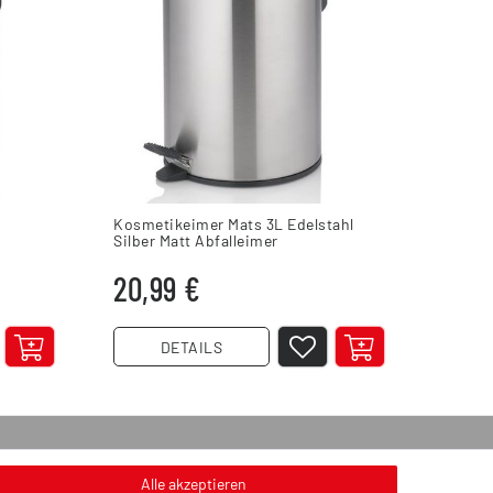
n
Kosmetikeimer Mats 3L Edelstahl
Aschen
Silber Matt Abfalleimer
Glas i
20,99 €
2,49
DETAILS
onstiges
Alle akzeptieren