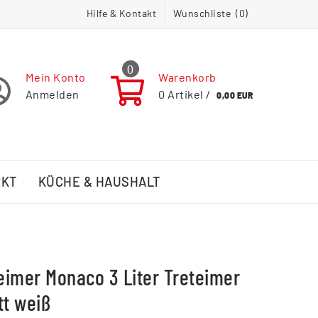
Hilfe & Kontakt
Wunschliste (
0
)
0
Mein Konto
Warenkorb
Anmelden
0
Artikel /
0,00 EUR
RKT
KÜCHE & HAUSHALT
imer Monaco 3 Liter Treteimer
tt weiß