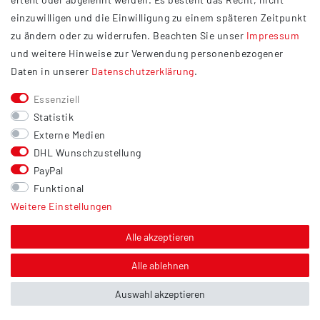
Widerrufsrecht
einzuwilligen und die Einwilligung zu einem späteren Zeitpunkt
Barrierefreiheit
zu ändern oder zu widerrufen. Beachten Sie unser
Impressum
und weitere Hinweise zur Verwendung personenbezogener
Service
Daten in unserer
Daten­schutz­erklärung
.
Kontakt
Essenziell
Versand
Statistik
Zahlung
Externe Medien
DHL Wunschzustellung
Vertrag widerrufen
PayPal
Sonstiges
Funktional
Weitere Einstellungen
Hinweis zur Entsorgung von Altbatterien & Altöl
Bildnachweis
Alle akzeptieren
Über uns
Alle ablehnen
Auswahl akzeptieren