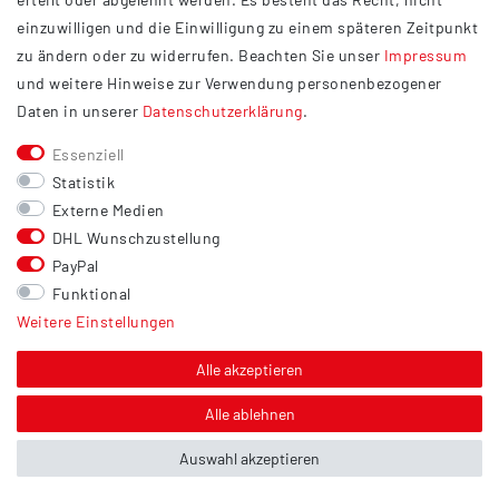
Widerrufsrecht
einzuwilligen und die Einwilligung zu einem späteren Zeitpunkt
Barrierefreiheit
zu ändern oder zu widerrufen. Beachten Sie unser
Impressum
und weitere Hinweise zur Verwendung personenbezogener
Service
Daten in unserer
Daten­schutz­erklärung
.
Kontakt
Essenziell
Versand
Statistik
Zahlung
Externe Medien
DHL Wunschzustellung
Vertrag widerrufen
PayPal
Sonstiges
Funktional
Weitere Einstellungen
Hinweis zur Entsorgung von Altbatterien & Altöl
Bildnachweis
Alle akzeptieren
Über uns
Alle ablehnen
Auswahl akzeptieren