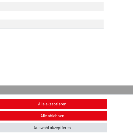
onstiges
Alle akzeptieren
nweis zur Entsorgung von Altbatterien & Altöl
Alle ablehnen
ildnachweis
Auswahl akzeptieren
ber uns