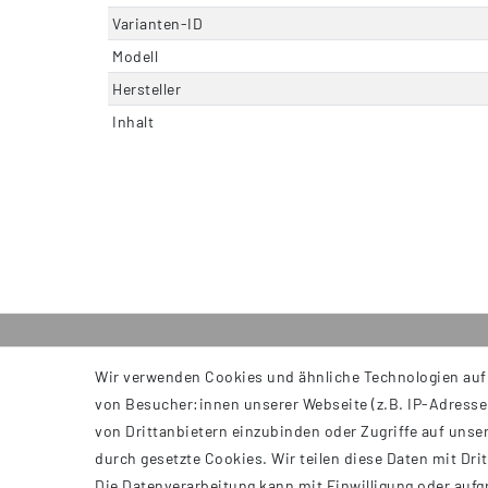
Varianten-ID
Modell
Hersteller
Inhalt
Wir verwenden Cookies und ähnliche Technologien auf
INFORMATIONEN
von Besucher:innen unserer Webseite (z.B. IP-Adresse)
AGB
von Drittanbietern einzubinden oder Zugriffe auf unser
Impressum
durch gesetzte Cookies. Wir teilen diese Daten mit Dri
Datenschutzerklärung
Die Datenverarbeitung kann mit Einwilligung oder aufg