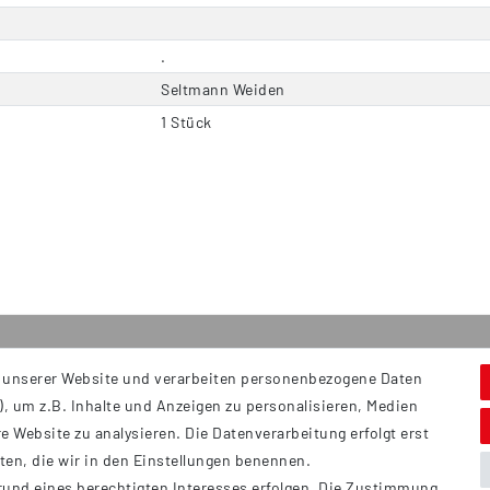
.
Seltmann Weiden
1 Stück
 unserer Website und verarbeiten personenbezogene Daten
Service
S
, um z.B. Inhalte und Anzeigen zu personalisieren, Medien
Hi
Kontakt
e Website zu analysieren. Die Datenverarbeitung erfolgt erst
B
Versand
tten, die wir in den Einstellungen benennen.
Ü
rund eines berechtigten Interesses erfolgen. Die Zustimmung