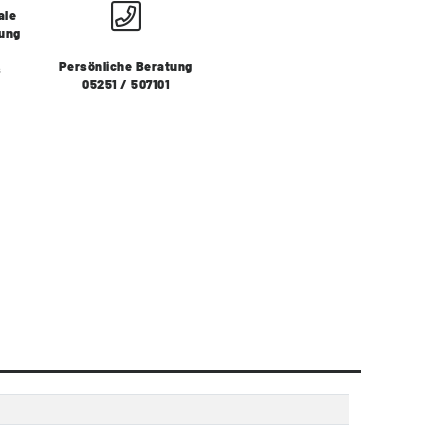
ale
lung
Persönliche Beratung
s
05251 / 507101