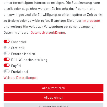
eines berechtigten Interesses erfolgen. Die Zustimmung kann
Datenschutzerklärung
erteilt oder abgelehnt werden. Es besteht das Recht, nicht
Widerrufsrecht
einzuwilligen und die Einwilligung zu einem späteren Zeitpunkt
Barrierefreiheit
zu ändern oder zu widerrufen. Beachten Sie unser
Impressum
und weitere Hinweise zur Verwendung personenbezogener
Service
Daten in unserer
Daten­schutz­erklärung
.
Kontakt
Essenziell
Versand
Statistik
Zahlung
Externe Medien
DHL Wunschzustellung
Vertrag widerrufen
PayPal
Sonstiges
Funktional
Weitere Einstellungen
Hinweis zur Entsorgung von Altbatterien & Altöl
Bildnachweis
Alle akzeptieren
Über uns
Alle ablehnen
Auswahl akzeptieren