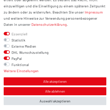
Widerrufsrecht
einzuwilligen und die Einwilligung zu einem späteren Zeitpunkt
Barrierefreiheit
zu ändern oder zu widerrufen. Beachten Sie unser
Impressum
und weitere Hinweise zur Verwendung personenbezogener
Service
Daten in unserer
Daten­schutz­erklärung
.
Kontakt
Essenziell
Versand
Statistik
Zahlung
Externe Medien
DHL Wunschzustellung
Vertrag widerrufen
PayPal
Sonstiges
Funktional
Weitere Einstellungen
Hinweis zur Entsorgung von Altbatterien & Altöl
Bildnachweis
Alle akzeptieren
Über uns
Alle ablehnen
Auswahl akzeptieren