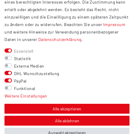
eines berechtigten Interesses erfolgen. Die Zustimmung kann
Datenschutzerklärung
erteilt oder abgelehnt werden. Es besteht das Recht, nicht
Widerrufsrecht
einzuwilligen und die Einwilligung zu einem späteren Zeitpunkt
Barrierefreiheit
zu ändern oder zu widerrufen. Beachten Sie unser
Impressum
und weitere Hinweise zur Verwendung personenbezogener
Service
Daten in unserer
Daten­schutz­erklärung
.
Kontakt
Essenziell
Versand
Statistik
Zahlung
Externe Medien
DHL Wunschzustellung
Vertrag widerrufen
PayPal
Sonstiges
Funktional
Weitere Einstellungen
Hinweis zur Entsorgung von Altbatterien & Altöl
Bildnachweis
Alle akzeptieren
Über uns
Alle ablehnen
Auswahl akzeptieren