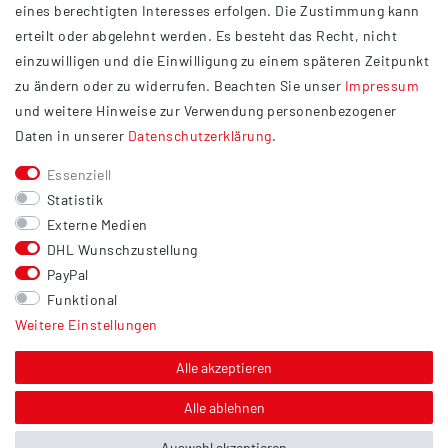
eines berechtigten Interesses erfolgen. Die Zustimmung kann
Datenschutzerklärung
erteilt oder abgelehnt werden. Es besteht das Recht, nicht
Widerrufsrecht
einzuwilligen und die Einwilligung zu einem späteren Zeitpunkt
Barrierefreiheit
zu ändern oder zu widerrufen. Beachten Sie unser
Impressum
und weitere Hinweise zur Verwendung personenbezogener
Service
Daten in unserer
Daten­schutz­erklärung
.
Kontakt
Essenziell
Versand
Statistik
Zahlung
Externe Medien
DHL Wunschzustellung
Vertrag widerrufen
PayPal
Sonstiges
Funktional
Weitere Einstellungen
Hinweis zur Entsorgung von Altbatterien & Altöl
Bildnachweis
Alle akzeptieren
Über uns
Alle ablehnen
Auswahl akzeptieren