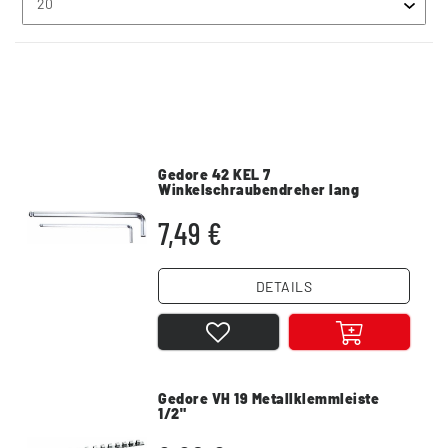
Gedore 42 KEL 7
Winkelschraubendreher lang
Innen6kant
7,49 €
DETAILS
Gedore VH 19 Metallklemmleiste
1/2"