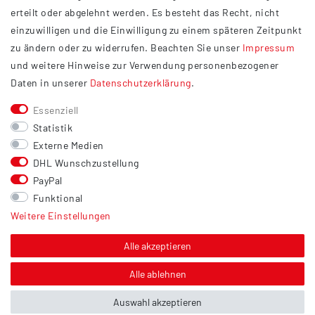
Datenschutzerklärung
erteilt oder abgelehnt werden. Es besteht das Recht, nicht
Widerrufsrecht
einzuwilligen und die Einwilligung zu einem späteren Zeitpunkt
Barrierefreiheit
zu ändern oder zu widerrufen. Beachten Sie unser
Impressum
und weitere Hinweise zur Verwendung personenbezogener
Service
Daten in unserer
Daten­schutz­erklärung
.
Kontakt
Essenziell
Versand
Statistik
Zahlung
Externe Medien
DHL Wunschzustellung
Vertrag widerrufen
PayPal
Sonstiges
Funktional
Weitere Einstellungen
Hinweis zur Entsorgung von Altbatterien & Altöl
Bildnachweis
Alle akzeptieren
Über uns
Alle ablehnen
Auswahl akzeptieren