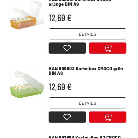
orange DIN A8
12,69 €
DETAILS
HAN 998603 Karteibox CROCO grün
DIN A8
12,69 €
DETAILS
HAN 997693 Kartei-Box A7 CROCO