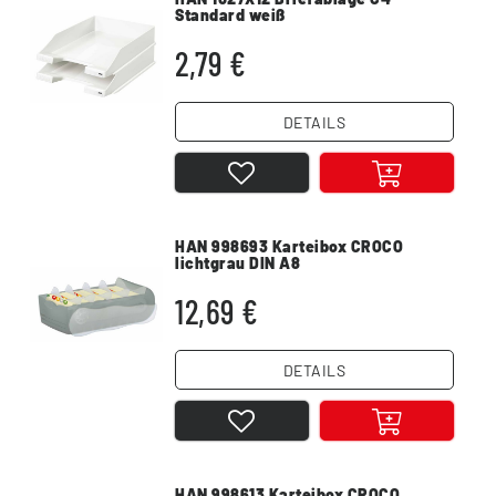
Standard weiß
2,79 €
DETAILS
HAN 998693 Karteibox CROCO
lichtgrau DIN A8
12,69 €
DETAILS
HAN 998613 Karteibox CROCO