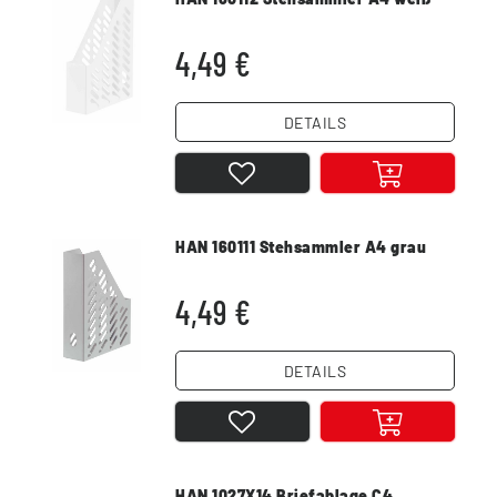
4,49 €
DETAILS
HAN 160111 Stehsammler A4 grau
4,49 €
DETAILS
HAN 1027X14 Briefablage C4