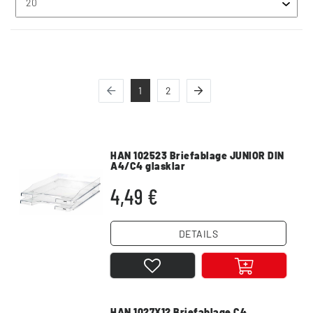
1
2
HAN 102523 Briefablage JUNIOR DIN
A4/C4 glasklar
4,49 €
DETAILS
HAN 1027X12 Briefablage C4