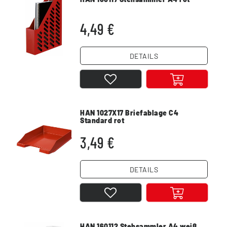
4,49 €
DETAILS
HAN 1027X17 Briefablage C4
Standard rot
3,49 €
DETAILS
HAN 160112 Stehsammler A4 weiß