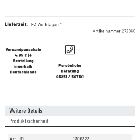
Lieferzeit:
1-3 Werktagen *
Artikelnummer
272960
Versandpauschale
4,95 € je
Bestellung
Persönliche
innerhalb
Beratung
Deutschlands
05251 / 507101
Weitere Details
Produktsicherheit
Art.-ID
1309323