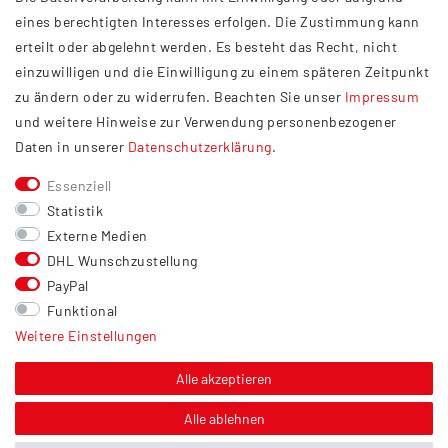
Impressum
eines berechtigten Interesses erfolgen. Die Zustimmung kann
Datenschutzerklärung
erteilt oder abgelehnt werden. Es besteht das Recht, nicht
Widerrufsrecht
einzuwilligen und die Einwilligung zu einem späteren Zeitpunkt
Barrierefreiheit
zu ändern oder zu widerrufen. Beachten Sie unser
Impressum
und weitere Hinweise zur Verwendung personenbezogener
Service
Daten in unserer
Daten­schutz­erklärung
.
Kontakt
Essenziell
Versand
Statistik
Zahlung
Externe Medien
DHL Wunschzustellung
Vertrag widerrufen
PayPal
Sonstiges
Funktional
Weitere Einstellungen
Hinweis zur Entsorgung von Altbatterien & Altöl
Bildnachweis
Alle akzeptieren
Über uns
Alle ablehnen