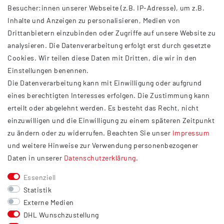
Besucher:innen unserer Webseite (z.B. IP-Adresse), um z.B.
Inhalte und Anzeigen zu personalisieren, Medien von
Drittanbietern einzubinden oder Zugriffe auf unsere Website zu
analysieren. Die Datenverarbeitung erfolgt erst durch gesetzte
INFORMATIONEN
Cookies. Wir teilen diese Daten mit Dritten, die wir in den
Einstellungen benennen.
AGB
Die Datenverarbeitung kann mit Einwilligung oder aufgrund
Impressum
eines berechtigten Interesses erfolgen. Die Zustimmung kann
Datenschutzerklärung
erteilt oder abgelehnt werden. Es besteht das Recht, nicht
Widerrufsrecht
einzuwilligen und die Einwilligung zu einem späteren Zeitpunkt
Barrierefreiheit
zu ändern oder zu widerrufen. Beachten Sie unser
Impressum
und weitere Hinweise zur Verwendung personenbezogener
Service
Daten in unserer
Daten­schutz­erklärung
.
Kontakt
Essenziell
Versand
Statistik
Zahlung
Externe Medien
DHL Wunschzustellung
Vertrag widerrufen