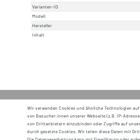
Varianten-ID
Modell
Hersteller
Inhalt
Wir verwenden Cookies und ähnliche Technologien auf
INFORMATIONEN
von Besucher:innen unserer Webseite (z.B. IP-Adresse)
AGB
von Drittanbietern einzubinden oder Zugriffe auf unser
Impressum
durch gesetzte Cookies. Wir teilen diese Daten mit Dri
Datenschutzerklärung
Die Datenverarbeitung kann mit Einwilligung oder aufg