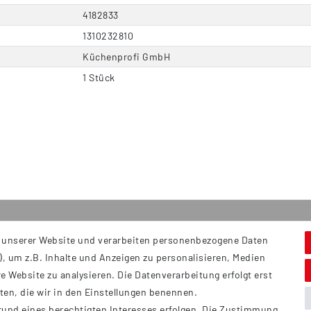
4182833
1310232810
Küchenprofi GmbH
1 Stück
 unserer Website und verarbeiten personenbezogene Daten
Service
S
, um z.B. Inhalte und Anzeigen zu personalisieren, Medien
Hi
Kontakt
e Website zu analysieren. Die Datenverarbeitung erfolgt erst
B
Versand
tten, die wir in den Einstellungen benennen.
Ü
rund eines berechtigten Interesses erfolgen. Die Zustimmung