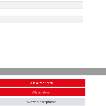
onstiges
Alle akzeptieren
nweis zur Entsorgung von Altbatterien & Altöl
Alle ablehnen
ildnachweis
Auswahl akzeptieren
ber uns