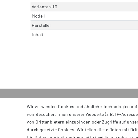
Varianten-ID
Modell
Hersteller
Inhalt
Wir verwenden Cookies und ähnliche Technologien auf
INFORMATIONEN
von Besucher:innen unserer Webseite (z.B. IP-Adresse)
AGB
von Drittanbietern einzubinden oder Zugriffe auf unser
Impressum
durch gesetzte Cookies. Wir teilen diese Daten mit Dri
Datenschutzerklärung
Die Datenverarbeitung kann mit Einwilligung oder aufg