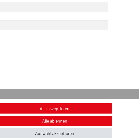
onstiges
Alle akzeptieren
nweis zur Entsorgung von Altbatterien & Altöl
Alle ablehnen
ildnachweis
Auswahl akzeptieren
ber uns