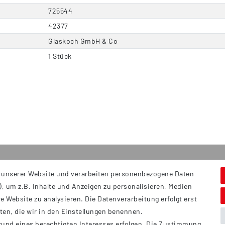
725544
42377
Glaskoch GmbH & Co
1 Stück
 unserer Website und verarbeiten personenbezogene Daten
Service
S
, um z.B. Inhalte und Anzeigen zu personalisieren, Medien
Hi
Kontakt
e Website zu analysieren. Die Datenverarbeitung erfolgt erst
B
Versand
tten, die wir in den Einstellungen benennen.
Ü
rund eines berechtigten Interesses erfolgen. Die Zustimmung