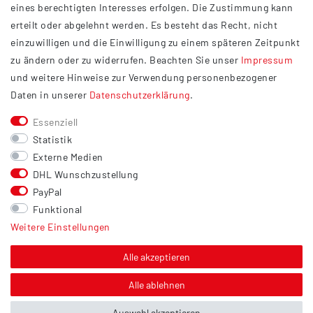
eines berechtigten Interesses erfolgen. Die Zustimmung kann
Datenschutzerklärung
erteilt oder abgelehnt werden. Es besteht das Recht, nicht
Widerrufsrecht
einzuwilligen und die Einwilligung zu einem späteren Zeitpunkt
Barrierefreiheit
zu ändern oder zu widerrufen. Beachten Sie unser
Impressum
und weitere Hinweise zur Verwendung personenbezogener
Service
Daten in unserer
Daten­schutz­erklärung
.
Kontakt
Essenziell
Versand
Statistik
Zahlung
Externe Medien
DHL Wunschzustellung
Vertrag widerrufen
PayPal
Sonstiges
Funktional
Weitere Einstellungen
Hinweis zur Entsorgung von Altbatterien & Altöl
Bildnachweis
Alle akzeptieren
Über uns
Alle ablehnen
Auswahl akzeptieren