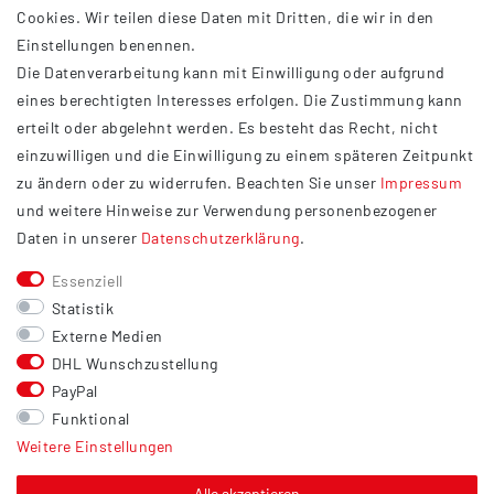
INFORMATIONEN
Cookies. Wir teilen diese Daten mit Dritten, die wir in den
Einstellungen benennen.
AGB
Die Datenverarbeitung kann mit Einwilligung oder aufgrund
Impressum
eines berechtigten Interesses erfolgen. Die Zustimmung kann
Datenschutzerklärung
erteilt oder abgelehnt werden. Es besteht das Recht, nicht
Widerrufsrecht
einzuwilligen und die Einwilligung zu einem späteren Zeitpunkt
Barrierefreiheit
zu ändern oder zu widerrufen. Beachten Sie unser
Impressum
und weitere Hinweise zur Verwendung personenbezogener
Service
Daten in unserer
Daten­schutz­erklärung
.
Kontakt
Essenziell
Versand
Statistik
Zahlung
Externe Medien
DHL Wunschzustellung
Vertrag widerrufen
PayPal
Sonstiges
Funktional
Weitere Einstellungen
Hinweis zur Entsorgung von Altbatterien & Altöl
Bildnachweis
Alle akzeptieren