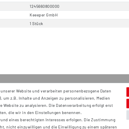
1245660800000
Keeeper GmbH
1 Stück
 unserer Website und verarbeiten personenbezogene Daten
Service
S
, um z.B. Inhalte und Anzeigen zu personalisieren, Medien
Hi
Kontakt
e Website zu analysieren. Die Datenverarbeitung erfolgt erst
B
Versand
tten, die wir in den Einstellungen benennen.
Ü
rund eines berechtigten Interesses erfolgen. Die Zustimmung
Zahlung
ht, nicht einzuwilligen und die Einwilligung zu einem späteren