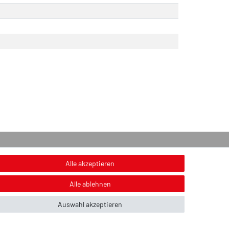
onstiges
Alle akzeptieren
nweis zur Entsorgung von Altbatterien & Altöl
Alle ablehnen
ildnachweis
Auswahl akzeptieren
ber uns