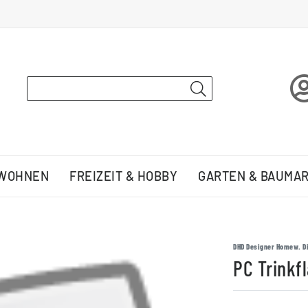
 WOHNEN
FREIZEIT & HOBBY
GARTEN & BAUMA
DHD Designer Homew. Di
PC Trinkf