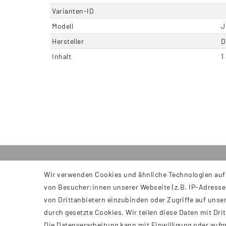
Varianten-ID
Modell
J
Hersteller
D
Inhalt
1
Wir verwenden Cookies und ähnliche Technologien auf
INFORMATIONEN
von Besucher:innen unserer Webseite (z.B. IP-Adresse)
AGB
von Drittanbietern einzubinden oder Zugriffe auf unser
Impressum
durch gesetzte Cookies. Wir teilen diese Daten mit Dri
Datenschutzerklärung
Die Datenverarbeitung kann mit Einwilligung oder aufg