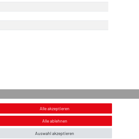
onstiges
Alle akzeptieren
nweis zur Entsorgung von Altbatterien & Altöl
Alle ablehnen
ildnachweis
Auswahl akzeptieren
ber uns