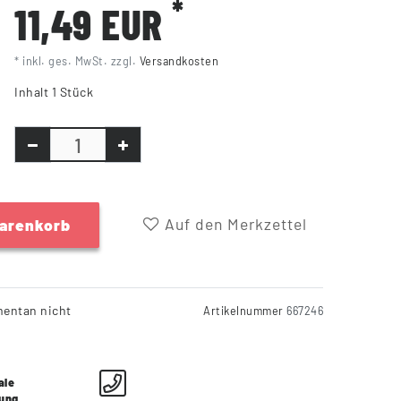
*
11,49 EUR
* inkl. ges. MwSt. zzgl.
Versandkosten
Inhalt
1
Stück
Auf den Merkzettel
Warenkorb
entan nicht
Artikelnummer
667246
ale
lung