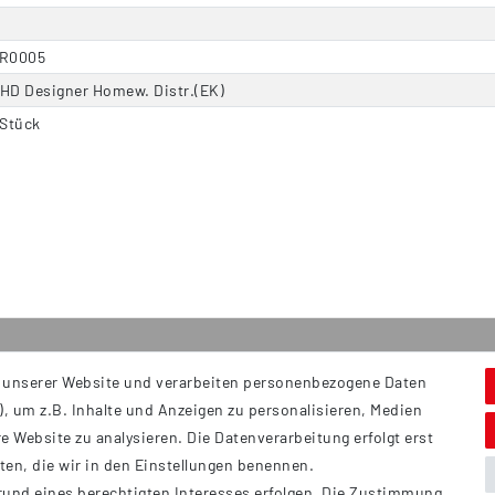
R0005
HD Designer Homew. Distr.(EK)
 Stück
 unserer Website und verarbeiten personenbezogene Daten
Service
S
, um z.B. Inhalte und Anzeigen zu personalisieren, Medien
Hi
Kontakt
e Website zu analysieren. Die Datenverarbeitung erfolgt erst
B
Versand
tten, die wir in den Einstellungen benennen.
Ü
rund eines berechtigten Interesses erfolgen. Die Zustimmung