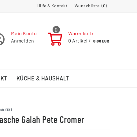
Hilfe & Kontakt
Wunschliste (
0
)
0
Mein Konto
Warenkorb
Anmelden
0
Artikel /
0,00 EUR
RKT
KÜCHE & HAUSHALT
str.(EK)
lasche Galah Pete Cromer