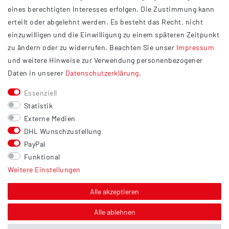
Impressum
eines berechtigten Interesses erfolgen. Die Zustimmung kann
Datenschutzerklärung
erteilt oder abgelehnt werden. Es besteht das Recht, nicht
Widerrufsrecht
einzuwilligen und die Einwilligung zu einem späteren Zeitpunkt
Barrierefreiheit
zu ändern oder zu widerrufen. Beachten Sie unser
Impressum
und weitere Hinweise zur Verwendung personenbezogener
Service
Daten in unserer
Daten­schutz­erklärung
.
Kontakt
Essenziell
Versand
Statistik
Zahlung
Externe Medien
DHL Wunschzustellung
Vertrag widerrufen
PayPal
Sonstiges
Funktional
Weitere Einstellungen
Hinweis zur Entsorgung von Altbatterien & Altöl
Bildnachweis
Alle akzeptieren
Über uns
Alle ablehnen