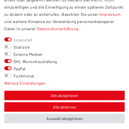
Widerrufsrecht
einzuwilligen und die Einwilligung zu einem späteren Zeitpunkt
Barrierefreiheit
zu ändern oder zu widerrufen. Beachten Sie unser
Impressum
und weitere Hinweise zur Verwendung personenbezogener
Service
Daten in unserer
Daten­schutz­erklärung
.
Kontakt
Essenziell
Versand
Statistik
Zahlung
Externe Medien
DHL Wunschzustellung
Vertrag widerrufen
PayPal
Sonstiges
Funktional
Weitere Einstellungen
Hinweis zur Entsorgung von Altbatterien & Altöl
Bildnachweis
Alle akzeptieren
Über uns
Alle ablehnen
Auswahl akzeptieren