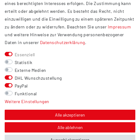
eines berechtigten Interesses erfolgen. Die Zustimmung kann
Datenschutzerklärung
erteilt oder abgelehnt werden. Es besteht das Recht, nicht
Widerrufsrecht
einzuwilligen und die Einwilligung zu einem späteren Zeitpunkt
Barrierefreiheit
zu ändern oder zu widerrufen. Beachten Sie unser
Impressum
und weitere Hinweise zur Verwendung personenbezogener
Service
Daten in unserer
Daten­schutz­erklärung
.
Kontakt
Essenziell
Versand
Statistik
Zahlung
Externe Medien
DHL Wunschzustellung
Vertrag widerrufen
PayPal
Sonstiges
Funktional
Weitere Einstellungen
Hinweis zur Entsorgung von Altbatterien & Altöl
Bildnachweis
Alle akzeptieren
Über uns
Alle ablehnen
Auswahl akzeptieren