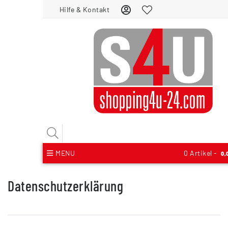
Hilfe & Kontakt
MENU
0
Artikel -
0,
Daten­schutz­erklärung