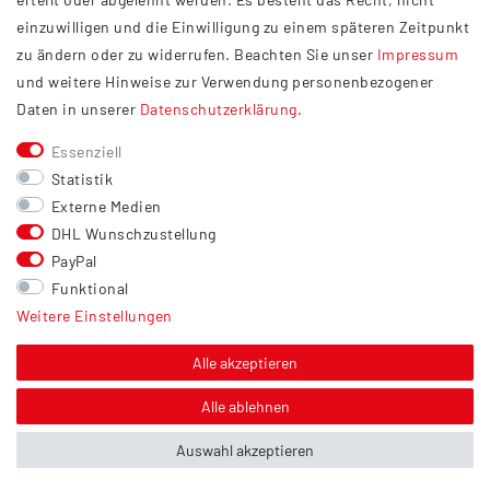
Widerrufsrecht
einzuwilligen und die Einwilligung zu einem späteren Zeitpunkt
Barrierefreiheit
zu ändern oder zu widerrufen. Beachten Sie unser
Impressum
und weitere Hinweise zur Verwendung personenbezogener
Service
Daten in unserer
Daten­schutz­erklärung
.
Kontakt
Essenziell
Versand
Statistik
Zahlung
Externe Medien
DHL Wunschzustellung
Vertrag widerrufen
PayPal
Sonstiges
Funktional
Weitere Einstellungen
Hinweis zur Entsorgung von Altbatterien & Altöl
Bildnachweis
Alle akzeptieren
Über uns
Alle ablehnen
Auswahl akzeptieren