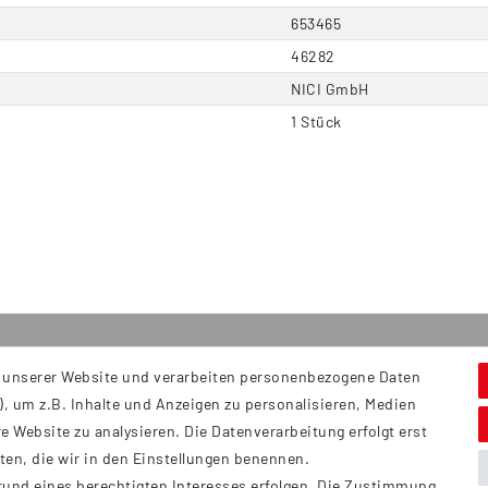
653465
46282
NICI GmbH
1 Stück
 unserer Website und verarbeiten personenbezogene Daten
Service
S
, um z.B. Inhalte und Anzeigen zu personalisieren, Medien
Hi
Kontakt
e Website zu analysieren. Die Datenverarbeitung erfolgt erst
B
Versand
tten, die wir in den Einstellungen benennen.
Ü
rund eines berechtigten Interesses erfolgen. Die Zustimmung