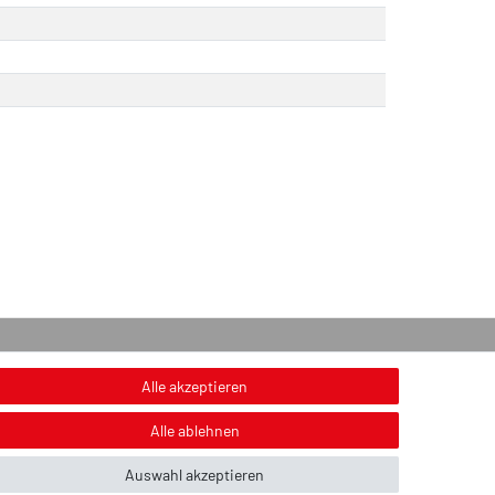
onstiges
Alle akzeptieren
nweis zur Entsorgung von Altbatterien & Altöl
Alle ablehnen
ildnachweis
Auswahl akzeptieren
ber uns