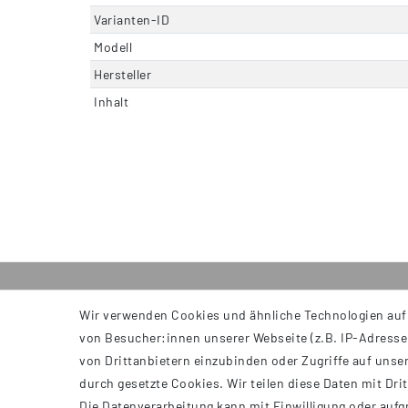
Varianten-ID
Modell
Hersteller
Inhalt
Wir verwenden Cookies und ähnliche Technologien auf
INFORMATIONEN
von Besucher:innen unserer Webseite (z.B. IP-Adresse)
AGB
von Drittanbietern einzubinden oder Zugriffe auf unser
Impressum
durch gesetzte Cookies. Wir teilen diese Daten mit Dri
Datenschutzerklärung
Die Datenverarbeitung kann mit Einwilligung oder aufg