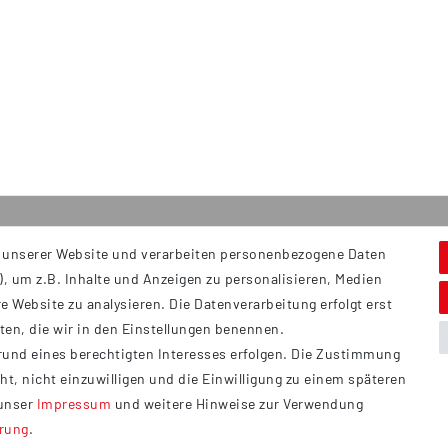
 unserer Website und verarbeiten personenbezogene Daten
Service
S
, um z.B. Inhalte und Anzeigen zu personalisieren, Medien
Hi
Kontakt
e Website zu analysieren. Die Datenverarbeitung erfolgt erst
B
Versand
tten, die wir in den Einstellungen benennen.
Ü
rund eines berechtigten Interesses erfolgen. Die Zustimmung
Zahlung
ht, nicht einzuwilligen und die Einwilligung zu einem späteren
Vertrag widerrufen
 unser
Impressum
und weitere Hinweise zur Verwendung
ärung
.