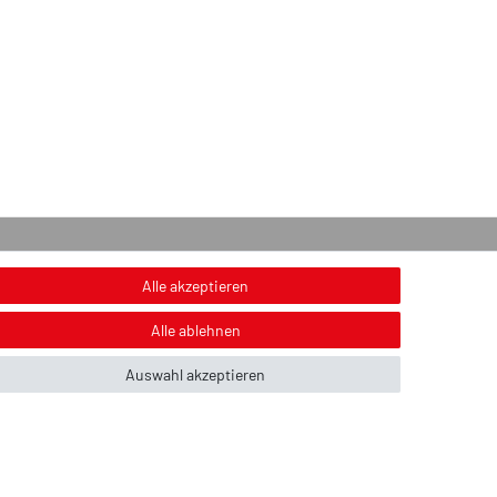
onstiges
Alle akzeptieren
nweis zur Entsorgung von Altbatterien & Altöl
Alle ablehnen
ildnachweis
Auswahl akzeptieren
ber uns