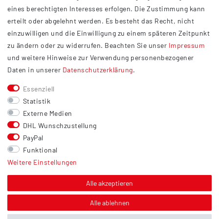
Impressum
eines berechtigten Interesses erfolgen. Die Zustimmung kann
Datenschutzerklärung
erteilt oder abgelehnt werden. Es besteht das Recht, nicht
Widerrufsrecht
einzuwilligen und die Einwilligung zu einem späteren Zeitpunkt
Barrierefreiheit
zu ändern oder zu widerrufen. Beachten Sie unser
Impressum
und weitere Hinweise zur Verwendung personenbezogener
Service
Daten in unserer
Daten­schutz­erklärung
.
Kontakt
Essenziell
Versand
Statistik
Zahlung
Externe Medien
DHL Wunschzustellung
Vertrag widerrufen
PayPal
Sonstiges
Funktional
Weitere Einstellungen
Hinweis zur Entsorgung von Altbatterien & Altöl
Bildnachweis
Alle akzeptieren
Über uns
Alle ablehnen