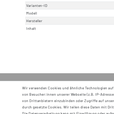
Varianten-ID
Modell
Hersteller
Inhalt
Wir verwenden Cookies und ähnliche Technologien auf
INFORMATIONEN
von Besucher:innen unserer Webseite (z.B. IP-Adresse)
AGB
von Drittanbietern einzubinden oder Zugriffe auf unser
Impressum
durch gesetzte Cookies. Wir teilen diese Daten mit Dri
Datenschutzerklärung
Die Datenverarbeitung kann mit Einwilligung oder aufg