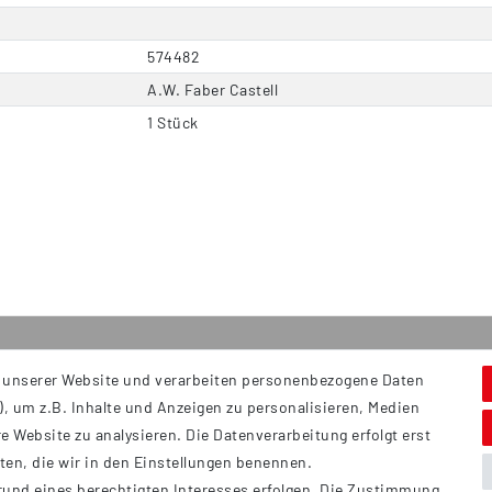
574482
A.W. Faber Castell
1 Stück
 unserer Website und verarbeiten personenbezogene Daten
Service
S
, um z.B. Inhalte und Anzeigen zu personalisieren, Medien
Hi
Kontakt
e Website zu analysieren. Die Datenverarbeitung erfolgt erst
B
Versand
tten, die wir in den Einstellungen benennen.
Ü
rund eines berechtigten Interesses erfolgen. Die Zustimmung