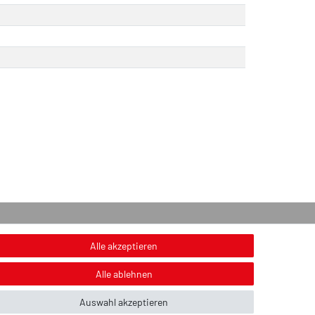
onstiges
Alle akzeptieren
nweis zur Entsorgung von Altbatterien & Altöl
Alle ablehnen
ildnachweis
Auswahl akzeptieren
ber uns